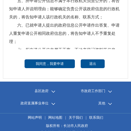
五、所申请公开信息不属于本行政机关负责公开的，将告
知申请人并说明理由；能够确定负责公开该政府信息的行政机
关的，将告知申请人该行政机关的名称、联系方式；
六、已就申请人提出的政府信息公开申请作出答复、申请
人重复申请公开相同政府信息的，将告知申请人不予重复处
理；
七、所申请公开信息属于工商、不动产登记资料等信息，
有关法律、行政法规对信息的获取有特别规定的，将告知申请
人依照有关法律、行政法规的规定办理。
八、
政府信息公开申请内容不明确的，行政机关应当给予
指导和释明，并自收到申请之日起7个工作日内一次性告知申
请人作出补正，说明需要补正的事项和合理的补正期限。答复
县区政府
市政府工作部门
期限自行政机关收到补正的申请之日起计算。申请人无正当理
政府直属事业单位
其他
由逾期不补正的，视为放弃申请，行政机关不再处理该政府信
息公开申请。
网站声明
|
网站地图
|
关于我们
|
联系我们
九、行政机关不能当场答复的，应当自收到申请之日起20
版权所有：长治市人民政府